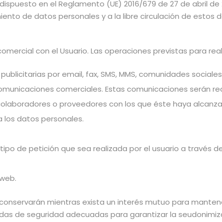
ispuesto en el Reglamento (UE) 2016/679 de 27 de abril de 2
ento de datos personales y a la libre circulación de estos dat
omercial con el Usuario. Las operaciones previstas para real
blicitarias por email, fax, SMS, MMS, comunidades sociales o
r comunicaciones comerciales. Estas comunicaciones serán re
s colaboradores o proveedores con los que éste haya alcanz
 los datos personales.
 tipo de petición que sea realizada por el usuario a través
 web.
 conservarán mientras exista un interés mutuo para mantene
didas de seguridad adecuadas para garantizar la seudonimiza